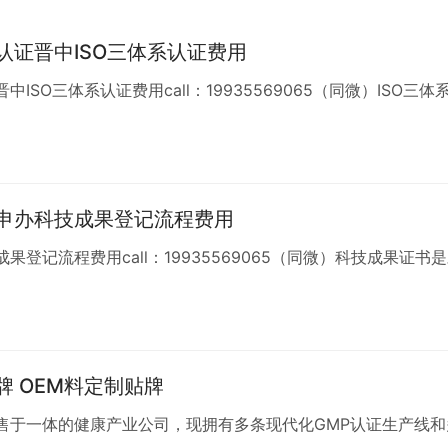
证晋中ISO三体系认证费用
O三体系认证费用call：19935569065（同微）ISO三体
申办科技成果登记流程费用
记流程费用call：19935569065（同微）科技成果证书
 OEM料定制贴牌
售于一体的健康产业公司，现拥有多条现代化GMP认证生产线和