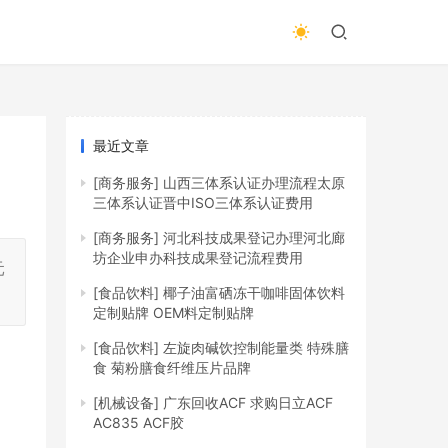
最近文章
[商务服务]
山西三体系认证办理流程太原
三体系认证晋中ISO三体系认证费用
[商务服务]
河北科技成果登记办理河北廊
坊企业申办科技成果登记流程费用
元
[食品饮料]
椰子油富硒冻干咖啡固体饮料
定制贴牌 OEM料定制贴牌
[食品饮料]
左旋肉碱饮控制能量类 特殊膳
食 菊粉膳食纤维压片品牌
[机械设备]
广东回收ACF 求购日立ACF
AC835 ACF胶