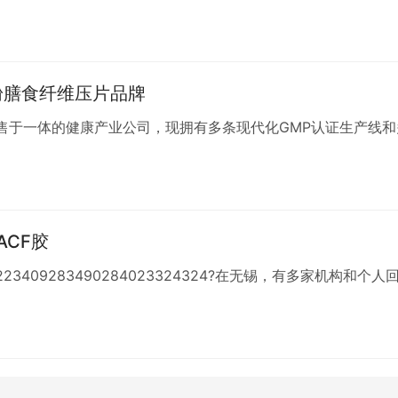
粉膳食纤维压片品牌
售于一体的健康产业公司，现拥有多条现代化GMP认证生产线和
ACF胶
234223409283490284023324324​?在无锡，有多家机构和个人