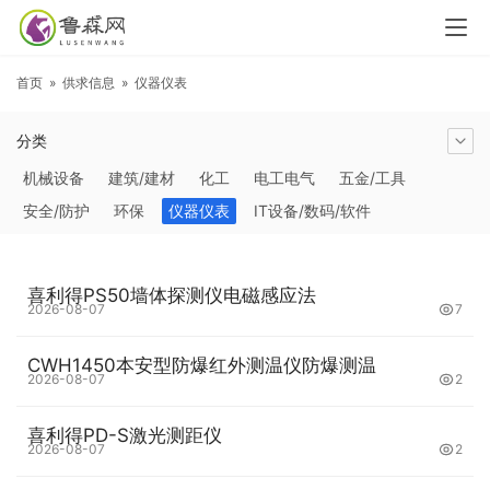
首页
»
供求信息
»
仪器仪表
分类
机械设备
建筑/建材
化工
电工电气
五金/工具
安全/防护
环保
仪器仪表
IT设备/数码/软件
农林牧副渔
交通运输
商务服务
冶金矿产
塑料
橡胶
食品饮料
电子元器件
医疗/护理
包装/印刷
喜利得PS50墙体探测仪电磁感应法
汽摩及配件
日用百货
能源
加工
照明
通信产品
2026-08-07
7
家用电器
美妆日化
运动户外
服装
传媒/广电
CWH1450本安型防爆红外测温仪防爆测温
工艺品/礼品
纺织/皮革
办公/文教
纸业
其他未分类
2026-08-07
2
喜利得PD-S激光测距仪
2026-08-07
2