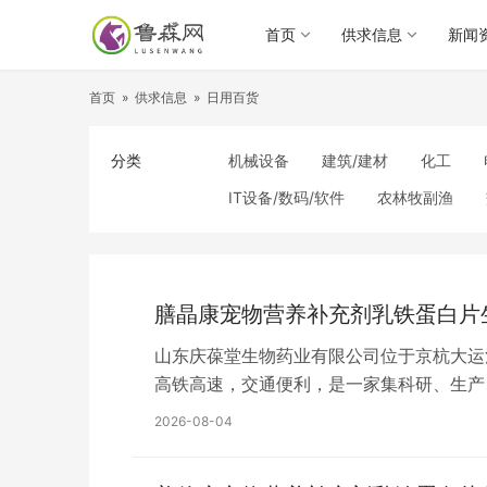
首页
供求信息
新闻
首页
»
供求信息
»
日用百货
分类
机械设备
建筑/建材
化工
IT设备/数码/软件
农林牧副渔
食品饮料
电子元器件
医疗/护
照明
通信产品
家用电器
纺织/皮革
办公/文教
纸业
膳晶康宠物营养补充剂乳铁蛋白片
山东庆葆堂生物药业有限公司位于京杭大运
高铁高速，交通便利，是一家集科研、生产
平方米，建设高标准净化生产车间、省级标
2026-08-04
液、配制酒、丸剂及化妆品膏、霜、乳、液