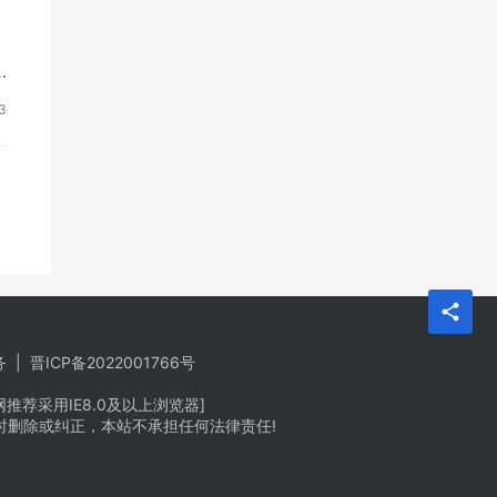
3
务
|
晋ICP备2022001766号
荐采用IE8.0及以上浏览器]
时删除或纠正，本站不承担任何法律责任!