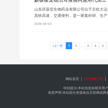
麒葆葆宠物洁耳液猫狗通用代加工
山东庆葆堂生物药业有限公司位于京杭大运
高铁高速，交通便利，是一家集科研、生产
平方米，建设高标准净化生产车间、省级标
2026-08-03
液、配制酒、丸剂及化妆品膏、霜、乳、液
«上一页
1
2
…
3
4
5
网站首页
|
VIP套餐介绍
|
特别提示:本站信息由相关用户
免责声明:本站部分资源来自互联网或网