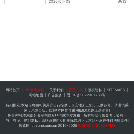
2026-04-08
13
网站首页
|
VIP套餐介绍
|
关于我们
|
联系方式
|
版权隐私
|
SITEMAPS
|
网站地图
|
广告服务
|
晋ICP备2022001766号
特别提示:本站信息由相关用户自行提供，真实性未证实，仅供参考。请谨慎采
用，风险自负。[浏览本网推荐采用IE8.0及以上浏览器]
免责声明:本站部分资源来自互联网或网友发布，所有数据仅供参考，如有不
当、有误、侵犯隐私，请联系我们及时删除或纠正，本站不承担任何法律责任!
鲁森网
luthione.com.cn
2010-2025
客服QQ：1326547488