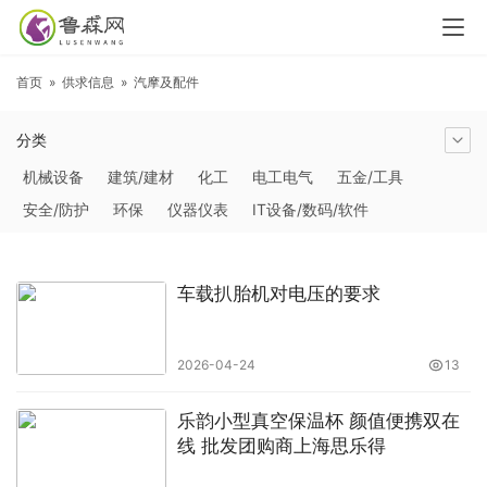
首页
»
供求信息
»
汽摩及配件
分类
机械设备
建筑/建材
化工
电工电气
五金/工具
安全/防护
环保
仪器仪表
IT设备/数码/软件
农林牧副渔
交通运输
商务服务
冶金矿产
塑料
橡胶
食品饮料
电子元器件
医疗/护理
包装/印刷
车载扒胎机对电压的要求
汽摩及配件
日用百货
能源
加工
照明
通信产品
家用电器
美妆日化
运动户外
服装
传媒/广电
2026-04-24
13
工艺品/礼品
纺织/皮革
办公/文教
纸业
其他未分类
乐韵小型真空保温杯 颜值便携双在
线 批发团购商上海思乐得