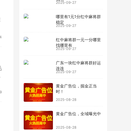
2025-09-27
哪里有1元1分红中麻将群
程
稳定
2025-09-27
4
红中麻将群一元一分哪里
找哪里有
2025-09-27
广东一块红中麻将群好运
毛
连连
2025-09-27
网
黄金广告位，掘金正当
时！
9
2025-08-28
黄金广告位，全域曝光中
2025-08-28