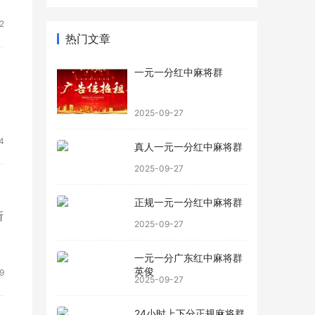
2
热门文章
一元一分红中麻将群
2025-09-27
种
4
真人一元一分红中麻将群
2025-09-27
正规一元一分红中麻将群
所
2025-09-27
一元一分广东红中麻将群
英俊
9
2025-09-27
24小时上下分正规麻将群