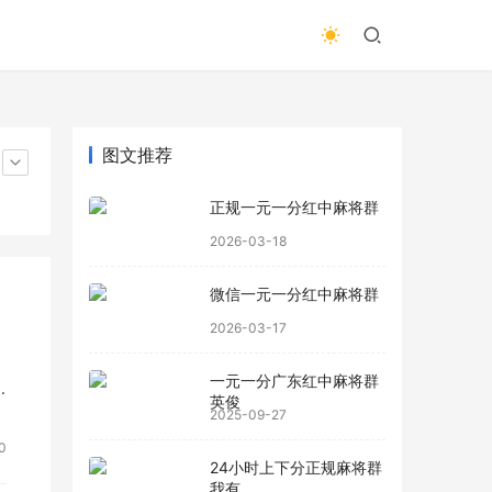
图文推荐
正规一元一分红中麻将群
2026-03-18
微信一元一分红中麻将群
2026-03-17
一元一分广东红中麻将群
英俊
2025-09-27
0
24小时上下分正规麻将群
我有