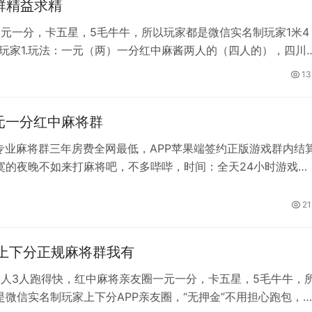
群精益求精
一元一分，卡五星，5毛牛牛，所以玩家都是微信实名制玩家1米4
玩家1.玩法：一元（两）一分红中麻酱两人的（四人的），四川
13
元一分红中麻将群
 专业麻将群三年房费全网最低，APP苹果端签约正版游戏群内结
寞的夜晚不如来打麻将吧，不多哔哔，时间：全天24小时游戏类
，多人，亲友圈模式、秒上下，麻将爱好者加上我的微信安排！
21
时上下分正规麻将群我有
 2人3人跑得快，红中麻将亲友圈一元一分，卡五星，5毛牛牛，
是微信实名制玩家上下分APP亲友圈，“无押金”不用担心跑包，