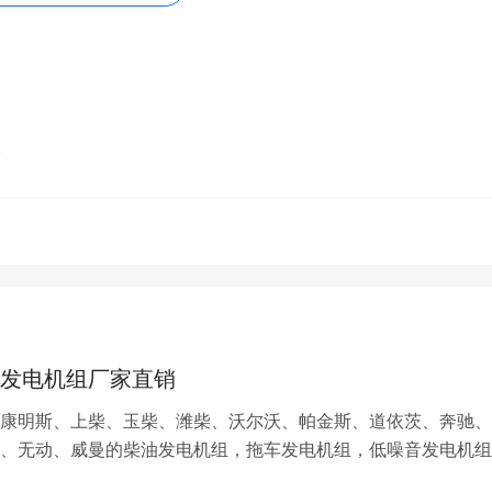
功的关键。此外，保持良好的心态，也能帮助你更好地适应不同
相信能对广大麻友有所帮助。在实践中，不断总结和提高自己的
真正的麻将高手，不仅是技巧的积累，更是完美的心态和能力的
体会，信心与实力总会同步提高，这样才能在麻将牌桌上立于不
ml
，转载和复制请保留此链接。
容，关注我们，带您了解更多相关内容。
发电机组厂家直销
康明斯、上柴、玉柴、潍柴、沃尔沃、帕金斯、道依茨、奔驰、
、无动、威曼的柴油发电机组，拖车发电机组，低噪音发电机组
机组，自启动/在切换/自并机/三遥系统，并提供机房降噪、发