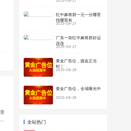
2025-09-27
的牌
红中麻将群一元一分哪里
找哪里有
2025-09-27
技
提
广东一块红中麻将群好运
败之
连连
2025-09-27
黄金广告位，掘金正当
时！
2025-08-28
黄金广告位，全域曝光中
2025-08-28
里
，
全站热门
电机