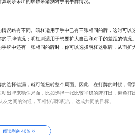
计算剩余未出的牌数来猜测对手的手牌情况。
的情况略有不同。暗杠适用于手中已有三张相同的牌，这时可以
你的手牌情况；明杠则适用于想要扩大自己和对手的差距的情况
的手牌中还有一张相同的牌时，你可以选择明杠这张牌，从而扩
牌的选择错漏，就可能扭转整个局面。因此，在打牌的时候，需
主动出牌来稳住局面，比如选择一张比较平稳的牌打出，避免打
和队友之间的沟通，互相协调和配合，达成共同的目标。
断了几次的手，或失误让先胡者先胡，都会让人心态炸裂。因此
阅读剩余 46%