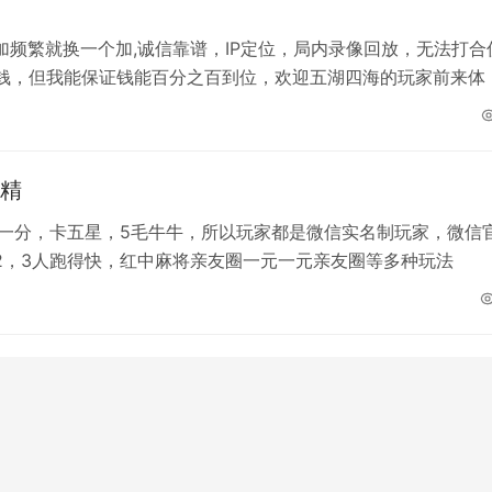
加频繁就换一个加,诚信靠谱，IP定位，局内录像回放，无法打合
钱，但我能保证钱能百分之百到位，欢迎五湖四海的玩家前来体
求精
元一分，卡五星，5毛牛牛，所以玩家都是微信实名制玩家，微信
2，3人跑得快，红中麻将亲友圈一元一元亲友圈等多种玩法
实，仅供参考。请谨慎采用，风险自负。