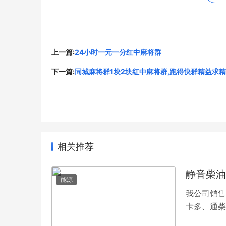
持冷静，不轻易放弃，才是在麻将牌桌上取得成
桌环境和战术策略。
以上是我在麻将游戏中的一些技巧和心得体会，
上一篇:
24小时一元一分红中麻将群
能，才能在麻将游戏中获得更多的胜利。毕竟，
下一篇:
同城麻将群1块2块红中麻将群,跑得快群精益求精
升。多番亲身实践，加上技巧的积累和各种心得
地。
原文链接：
http://luthione.com.cn/news/313.ht
以上就是关于
真人一元一分红中麻将群
全部的内
相关推荐
静音柴油
能源
我公司销售
卡多、通柴
集装箱发电