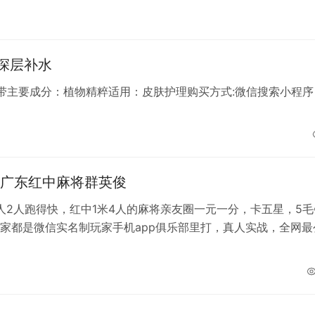
电机组保养、维修等服务。随时为用户提供设计、供应、调试、
务。
深层补水
带主要成分：植物精粹适用：皮肤护理购买方式:微信搜索小程序
广东红中麻将群英俊
2人2人跑得快，红中1米4人的麻将亲友圈一元一分，卡五星，5毛
家都是微信实名制玩家手机app俱乐部里打，真人实战，全网最
部，全场二十四小时火爆，苹果端签约正规APP房