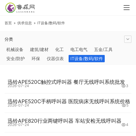
首页
»
供求信息
»
IT设备/数码/软件
分类
机械设备
建筑/建材
化工
电工电气
五金/工具
安全/防护
环保
仪器仪表
IT设备/数码/软件
农林牧副渔
交通运输
商务服务
冶金矿产
塑料
橡胶
食品饮料
电子元器件
医疗/护理
包装/印刷
迅铃APE520C触控式呼叫器 餐厅无线呼叫系统批发
汽摩及配件
日用百货
能源
加工
照明
通信产品
2026-07-24
3
家用电器
美妆日化
运动户外
服装
传媒/广电
迅铃APE520C手柄呼叫器 医院病床无线呼叫系统价格
工艺品/礼品
纺织/皮革
办公/文教
纸业
其他未分类
2026-07-24
5
迅铃APE820行业两键呼叫器 车站安检无线呼叫器
2026-07-24
4