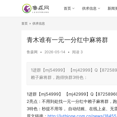
首页
供求信息
新闻
首页
»
供求信息
青木谁有一元一分红中麻将群
鲁森网
•
2026-05-14
•
阅读
3
1进群【mj54999】 【mj42999】Q【8
赖子麻将群，跑得快群3特色：
1进群【mj54999】 【mj42999】Q【8725
2亮点：不用到处找一元一分红中赖子麻将群，
3特色：秒提不用等， 自动结账、在线上桌、无
原文链接：
http://luthione.com.cn/news/18455