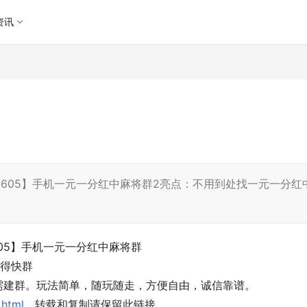
资讯
72589605】手机一元一分红中麻将群2亮点：不用到处找一元一分红
89605】手机一元一分红中麻将群
跑得快群
需建群。玩法简单，随玩随走，方便自由，诚信靠谱。
.html
，转载和复制请保留此链接。