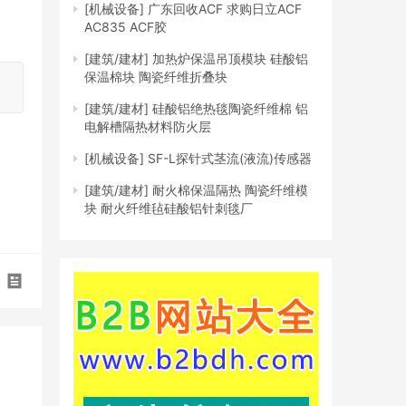
[机械设备]
广东回收ACF 求购日立ACF
AC835 ACF胶
[建筑/建材]
加热炉保温吊顶模块 硅酸铝
保温棉块 陶瓷纤维折叠块
[建筑/建材]
硅酸铝绝热毯陶瓷纤维棉 铝
电解槽隔热材料防火层
[机械设备]
SF-L探针式茎流(液流)传感器
[建筑/建材]
耐火棉保温隔热 陶瓷纤维模
块 耐火纤维毡硅酸铝针刺毯厂