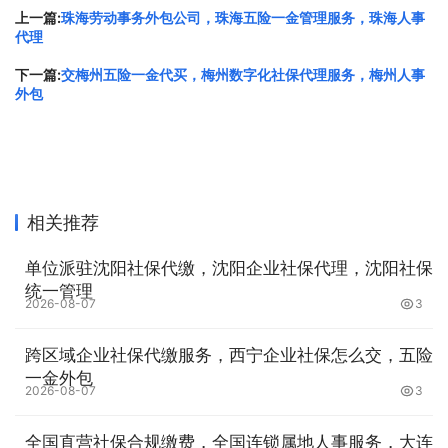
上一篇:
珠海劳动事务外包公司，珠海五险一金管理服务，珠海人事
导致上海某文化传播公司基于此陷入错误而在违背真实意思
代理
的情况下录用江某某并建立劳动关系。因江某某的严重过
下一篇:
交梅州五险一金代买，梅州数字化社保代理服务，梅州人事
错，劳动合同被确认无效，故对江某某的诉讼请求未予支
外包
持。
【典型意义】本案明确了劳动者在求职过程中必须恪守诚实
信用原则。劳动合同的订立以双方真实、自愿、平等为基
础，劳动者提供虚假学历、伪造工作经历等行为，直接违背
相关推荐
了诚信义务，构成欺诈。
单位派驻沈阳社保代缴，沈阳企业社保代理，沈阳社保
根据《劳动合同法》第二十六条，以欺诈手段使对方在违背
统一管理
2026-08-07
3
真实意思下订立的劳动合同无效。对于超出一般简历瑕疵，
严重扰乱正常用工秩序的行为，法院依法认定劳动合同无
跨区域企业社保代缴服务，西宁企业社保怎么交，五险
效，并驳回其违法解除赔偿金的请求，传递了“虚假履历不
一金外包
2026-08-07
3
受法律保护”的鲜明导向，有助于引导劳动者如实提供求职
信息，杜绝“碰瓷式”就业；同时鼓励用人单位在招䀻中加强
全国直营社保合规缴费，全国连锁属地人事服务，大连