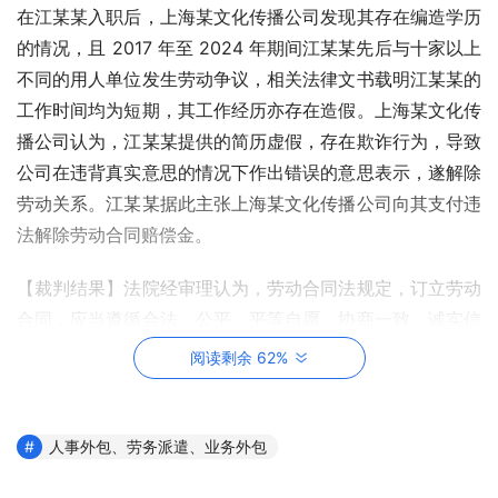
在江某某入职后，上海某文化传播公司发现其存在编造学历
的情况，且 2017 年至 2024 年期间江某某先后与十家以上
不同的用人单位发生劳动争议，相关法律文书载明江某某的
工作时间均为短期，其工作经历亦存在造假。上海某文化传
播公司认为，江某某提供的简历虚假，存在欺诈行为，导致
公司在违背真实意思的情况下作出错误的意思表示，遂解除
劳动关系。江某某据此主张上海某文化传播公司向其支付违
法解除劳动合同赔偿金。
【裁判结果】法院经审理认为，劳动合同法规定，订立劳动
合同，应当遵循合法、公平、平等自愿、协商一致、诚实信
用的原则。以欺诈、胁迫的手段或乘人之危，使对方在违背
阅读剩余 62%
真实意思的情况下订立劳动合同的，劳动合同无效。
江某某向上海某文化传播公司提供的简历中的教育经历、工
人事外包、劳务派遣、业务外包
作经历与实际情况严重不符，江某某违反诚信原则，提供与
订立劳动合同直接相关的虚假个人履历，存在欺诈的故意，